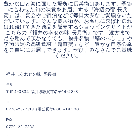
豊かな山と海に面した場所に長兵衛はあります。季節
に合わせた旬の味覚をお届けする『海辺の宿 長兵
衛』は、宴会やご宿泊などで毎日大変なご愛顧をいた
だいています。そんな長兵衛が、お客様に喜ばれ選れ
ばれ続けてきた逸品を販売するショッピングサイトが
こちらの『福井の幸せの味 長兵衛』です。遠方まで
足を運んで頂かなくても、福井名物『鯖のへしこ』や
季節限定の高級食材『越前蟹』など、豊かな自然の幸
をご自宅にお届けできます。ぜひ、みなさんでご賞味
ください。
福井しあわせの味 長兵衛
住所
〒914-0834 福井県敦賀市名子14-43-3
TEL
0770-23-7818（電話受付8:00〜18：00）
FAX
0770-23-7832